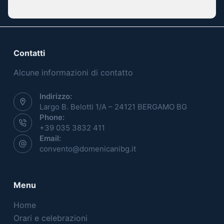
Contatti
Alcune informazioni di contatto
Indirizzo:
Largo B. Belotti 1/A – 24121 BERGAMO BG
Phone:
+39 035 3832 411
Email:
convento@domenicanibg.it
Menu
Home
Orari e celebrazioni