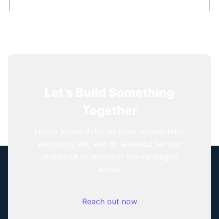
Let’s Build Something
Together
Lorem ipsum dolor sit amet, consectetur
adipiscing elit, sed do eiusmod tempor
incididunt ut labore et dolore magna
aliqua.
Reach out now