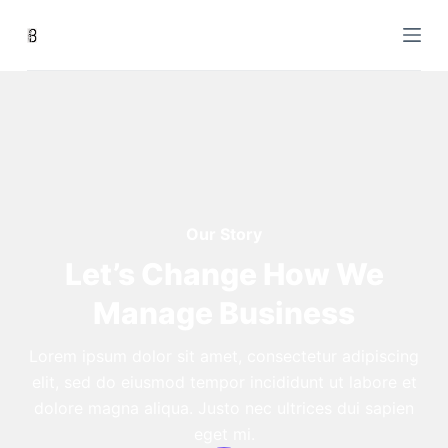
S
a
l
t
a
a
l
c
o
Our Story
n
Let’s Change How We
t
Manage Business
e
n
Lorem ipsum dolor sit amet, consectetur adipiscing
u
elit, sed do eiusmod tempor incididunt ut labore et
t
dolore magna aliqua. Justo nec ultrices dui sapien
o
eget mi.