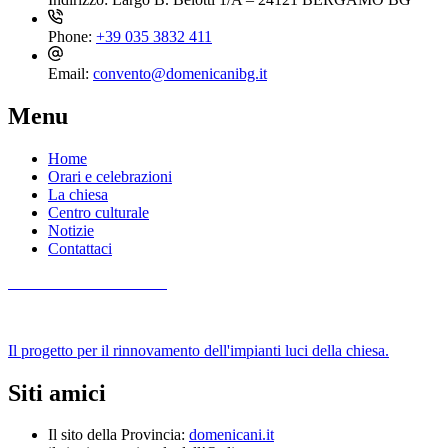
Phone:
+39 035 3832 411
Email:
convento@domenicanibg.it
Menu
Home
Orari e celebrazioni
La chiesa
Centro culturale
Notizie
Contattaci
Mille + uno anni di luce
Il progetto per il rinnovamento dell'impianti luci della chiesa.
Siti amici
Il sito della Provincia:
domenicani.it